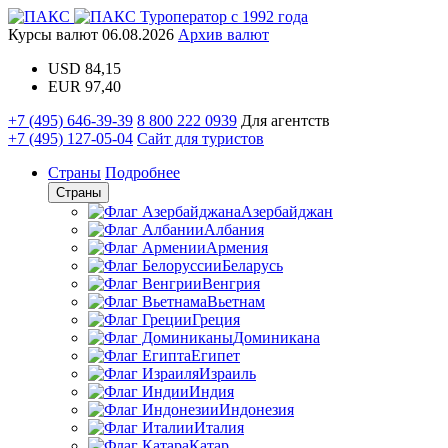
Туроператор с 1992 года
Курсы валют
06.08.2026
Архив валют
USD
84,15
EUR
97,40
+7 (495) 646-39-39
8 800 222 0939
Для агентств
+7 (495) 127-05-04
Сайт для туристов
Страны
Подробнее
Страны
Азербайджан
Албания
Армения
Беларусь
Венгрия
Вьетнам
Греция
Доминикана
Египет
Израиль
Индия
Индонезия
Италия
Катар