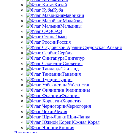
Китай
Куба
Маврикий
Малайзия
Мальдивы
ОАЭ
Оман
Россия
Саудовская Аравия
Сербия
Сингапур
Словения
Таиланд
Танзания
Турция
Узбекистан
Филиппины
Франция
Хорватия
Черногория
Чехия
Шри-Ланка
Южная Корея
Япония
Все страны