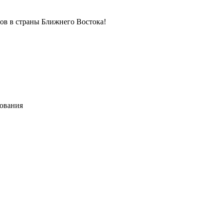
в в страны Ближнего Востока!
хования