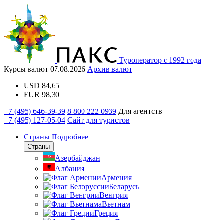
Туроператор с 1992 года
Курсы валют
07.08.2026
Архив валют
USD
84,65
EUR
98,30
+7 (495) 646-39-39
8 800 222 0939
Для агентств
+7 (495) 127-05-04
Сайт для туристов
Страны
Подробнее
Страны
Азербайджан
Албания
Армения
Беларусь
Венгрия
Вьетнам
Греция