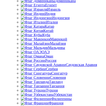
Доминикана
Египет
Израиль
Индия
Индонезия
Италия
Катар
Китай
Куба
Маврикий
Малайзия
Мальдивы
ОАЭ
Оман
Россия
Саудовская Аравия
Сербия
Сингапур
Словения
Таиланд
Танзания
Турция
Узбекистан
Филиппины
Франция