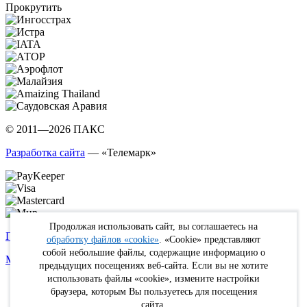
Прокрутить
© 2011—2026 ПАКС
Разработка сайта
— «Телемарк»
Продолжая использовать сайт, вы соглашаетесь на
Политика в отношении обработки персональных данных
обработку файлов «cookie»
. «Cookie» представляют
собой небольшие файлы, содержащие информацию о
Max
WhatsApp
Telegram
вКонтакте
Youtube
Rutube
предыдущих посещениях веб-сайта. Если вы не хотите
использовать файлы «cookie», измените настройки
Online
браузера, которым Вы пользуетесь для посещения
FIT
сайта.