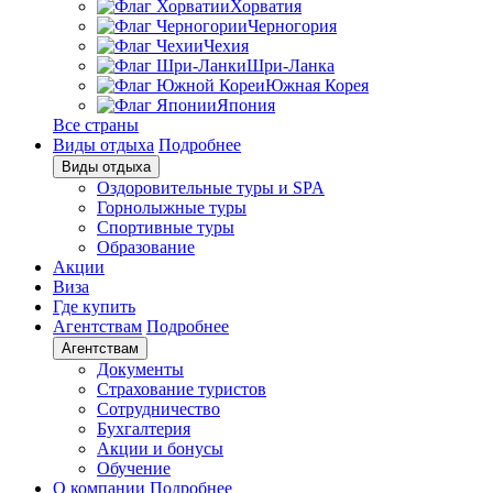
Хорватия
Черногория
Чехия
Шри-Ланка
Южная Корея
Япония
Все страны
Виды отдыха
Подробнее
Виды отдыха
Оздоровительные туры и SPA
Горнолыжные туры
Спортивные туры
Образование
Акции
Виза
Где купить
Агентствам
Подробнее
Агентствам
Документы
Страхование туристов
Сотрудничество
Бухгалтерия
Акции и бонусы
Обучение
О компании
Подробнее