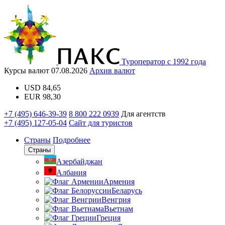
Туроператор с 1992 года
Курсы валют
07.08.2026
Архив валют
USD
84,65
EUR
98,30
+7 (495) 646-39-39
8 800 222 0939
Для агентств
+7 (495) 127-05-04
Сайт для туристов
Страны
Подробнее
Страны
Азербайджан
Албания
Армения
Беларусь
Венгрия
Вьетнам
Греция