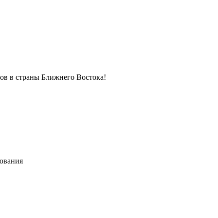
в в страны Ближнего Востока!
хования