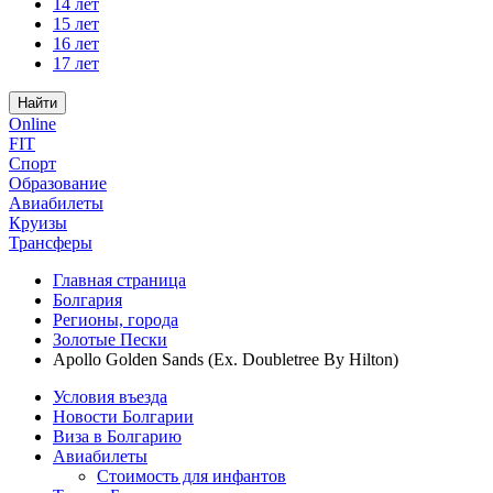
14 лет
15 лет
16 лет
17 лет
Найти
Online
FIT
Спорт
Образование
Авиабилеты
Круизы
Трансферы
Главная страница
Болгария
Регионы, города
Золотые Пески
Apollo Golden Sands (Ex. Doubletree By Hilton)
Условия въезда
Новости Болгарии
Виза в Болгарию
Авиабилеты
Стоимость для инфантов