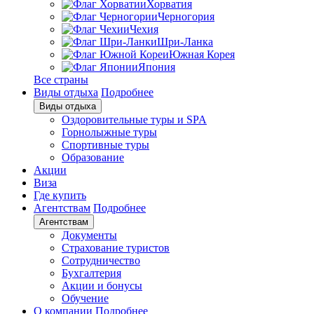
Хорватия
Черногория
Чехия
Шри-Ланка
Южная Корея
Япония
Все страны
Виды отдыха
Подробнее
Виды отдыха
Оздоровительные туры и SPA
Горнолыжные туры
Спортивные туры
Образование
Акции
Виза
Где купить
Агентствам
Подробнее
Агентствам
Документы
Страхование туристов
Сотрудничество
Бухгалтерия
Акции и бонусы
Обучение
О компании
Подробнее