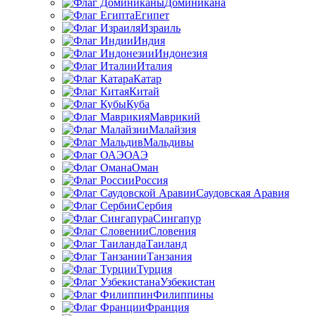
Доминикана
Египет
Израиль
Индия
Индонезия
Италия
Катар
Китай
Куба
Маврикий
Малайзия
Мальдивы
ОАЭ
Оман
Россия
Саудовская Аравия
Сербия
Сингапур
Словения
Таиланд
Танзания
Турция
Узбекистан
Филиппины
Франция