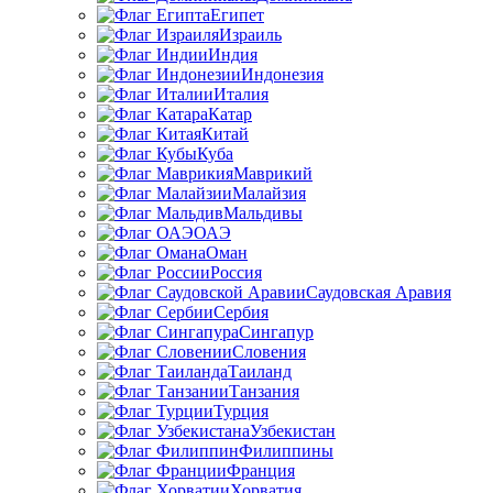
Египет
Израиль
Индия
Индонезия
Италия
Катар
Китай
Куба
Маврикий
Малайзия
Мальдивы
ОАЭ
Оман
Россия
Саудовская Аравия
Сербия
Сингапур
Словения
Таиланд
Танзания
Турция
Узбекистан
Филиппины
Франция
Хорватия