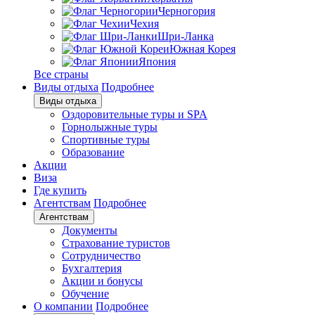
Черногория
Чехия
Шри-Ланка
Южная Корея
Япония
Все страны
Виды отдыха
Подробнее
Виды отдыха
Оздоровительные туры и SPA
Горнолыжные туры
Спортивные туры
Образование
Акции
Виза
Где купить
Агентствам
Подробнее
Агентствам
Документы
Страхование туристов
Сотрудничество
Бухгалтерия
Акции и бонусы
Обучение
О компании
Подробнее