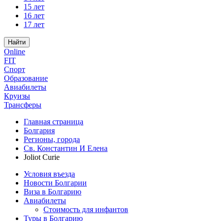
15 лет
16 лет
17 лет
Найти
Online
FIT
Спорт
Образование
Авиабилеты
Круизы
Трансферы
Главная страница
Болгария
Регионы, города
Св. Константин И Елена
Joliot Curie
Условия въезда
Новости Болгарии
Виза в Болгарию
Авиабилеты
Стоимость для инфантов
Туры в Болгарию