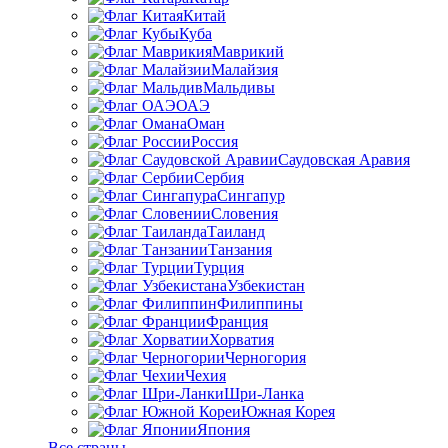
Китай
Куба
Маврикий
Малайзия
Мальдивы
ОАЭ
Оман
Россия
Саудовская Аравия
Сербия
Сингапур
Словения
Таиланд
Танзания
Турция
Узбекистан
Филиппины
Франция
Хорватия
Черногория
Чехия
Шри-Ланка
Южная Корея
Япония
Все страны