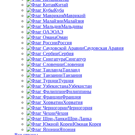
Китай
Куба
Маврикий
Малайзия
Мальдивы
ОАЭ
Оман
Россия
Саудовская Аравия
Сербия
Сингапур
Словения
Таиланд
Танзания
Турция
Узбекистан
Филиппины
Франция
Хорватия
Черногория
Чехия
Шри-Ланка
Южная Корея
Япония
Все страны