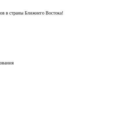
в в страны Ближнего Востока!
хования