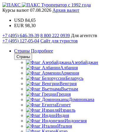
Туроператор с 1992 года
Курсы валют
07.08.2026
Архив валют
USD
84,65
EUR
98,30
+7 (495) 646-39-39
8 800 222 0939
Для агентств
+7 (495) 127-05-04
Сайт для туристов
Страны
Подробнее
Страны
Азербайджан
Албания
Армения
Беларусь
Венгрия
Вьетнам
Греция
Доминикана
Египет
Израиль
Индия
Индонезия
Италия
Катар