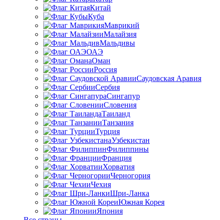
Китай
Куба
Маврикий
Малайзия
Мальдивы
ОАЭ
Оман
Россия
Саудовская Аравия
Сербия
Сингапур
Словения
Таиланд
Танзания
Турция
Узбекистан
Филиппины
Франция
Хорватия
Черногория
Чехия
Шри-Ланка
Южная Корея
Япония
Все страны