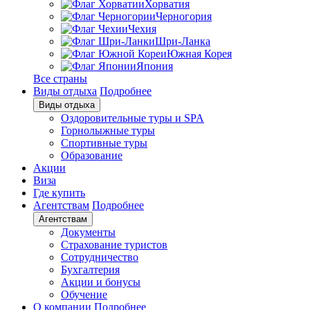
Хорватия
Черногория
Чехия
Шри-Ланка
Южная Корея
Япония
Все страны
Виды отдыха
Подробнее
Виды отдыха
Оздоровительные туры и SPA
Горнолыжные туры
Спортивные туры
Образование
Акции
Виза
Где купить
Агентствам
Подробнее
Агентствам
Документы
Страхование туристов
Сотрудничество
Бухгалтерия
Акции и бонусы
Обучение
О компании
Подробнее