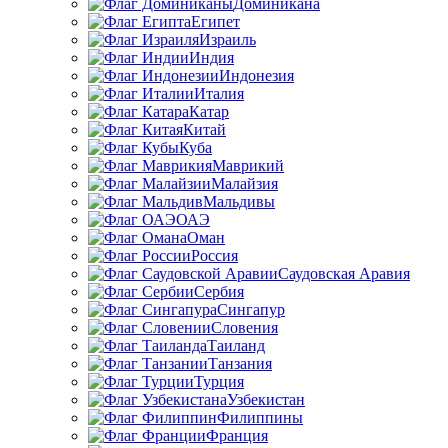
Доминикана
Египет
Израиль
Индия
Индонезия
Италия
Катар
Китай
Куба
Маврикий
Малайзия
Мальдивы
ОАЭ
Оман
Россия
Саудовская Аравия
Сербия
Сингапур
Словения
Таиланд
Танзания
Турция
Узбекистан
Филиппины
Франция