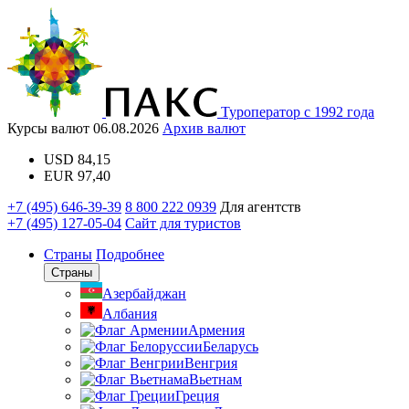
Туроператор с 1992 года
Курсы валют
06.08.2026
Архив валют
USD
84,15
EUR
97,40
+7 (495) 646-39-39
8 800 222 0939
Для агентств
+7 (495) 127-05-04
Сайт для туристов
Страны
Подробнее
Страны
Азербайджан
Албания
Армения
Беларусь
Венгрия
Вьетнам
Греция