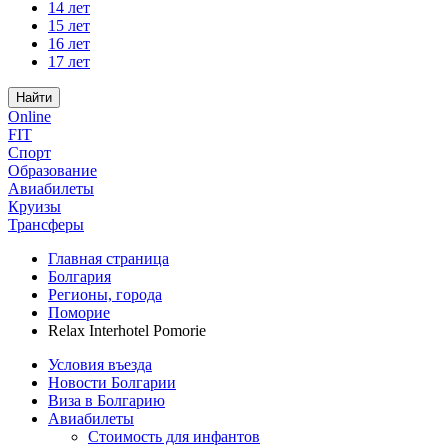
14 лет
15 лет
16 лет
17 лет
Найти
Online
FIT
Спорт
Образование
Авиабилеты
Круизы
Трансферы
Главная страница
Болгария
Регионы, города
Поморие
Relax Interhotel Pomorie
Условия въезда
Новости Болгарии
Виза в Болгарию
Авиабилеты
Стоимость для инфантов