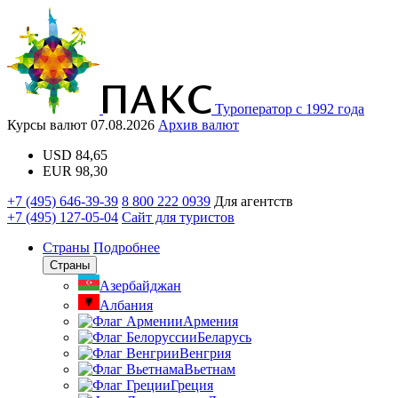
Туроператор с 1992 года
Курсы валют
07.08.2026
Архив валют
USD
84,65
EUR
98,30
+7 (495) 646-39-39
8 800 222 0939
Для агентств
+7 (495) 127-05-04
Сайт для туристов
Страны
Подробнее
Страны
Азербайджан
Албания
Армения
Беларусь
Венгрия
Вьетнам
Греция