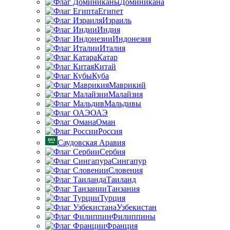
Доминикана
Египет
Израиль
Индия
Индонезия
Италия
Катар
Китай
Куба
Маврикий
Малайзия
Мальдивы
ОАЭ
Оман
Россия
Саудовская Аравия
Сербия
Сингапур
Словения
Таиланд
Танзания
Турция
Узбекистан
Филиппины
Франция