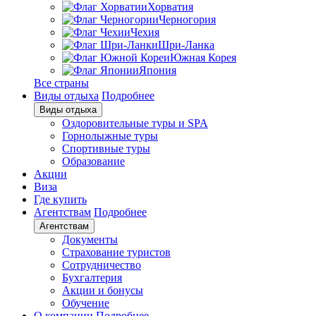
Хорватия
Черногория
Чехия
Шри-Ланка
Южная Корея
Япония
Все страны
Виды отдыха
Подробнее
Виды отдыха
Оздоровительные туры и SPA
Горнолыжные туры
Спортивные туры
Образование
Акции
Виза
Где купить
Агентствам
Подробнее
Агентствам
Документы
Страхование туристов
Сотрудничество
Бухгалтерия
Акции и бонусы
Обучение
О компании
Подробнее