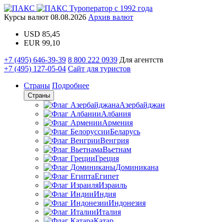
Туроператор с 1992 года
Курсы валют
08.08.2026
Архив валют
USD
85,45
EUR
99,10
+7 (495) 646-39-39
8 800 222 0939
Для агентств
+7 (495) 127-05-04
Сайт для туристов
Страны
Подробнее
Страны
Азербайджан
Албания
Армения
Беларусь
Венгрия
Вьетнам
Греция
Доминикана
Египет
Израиль
Индия
Индонезия
Италия
Катар