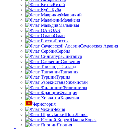
Китай
Куба
Маврикий
Малайзия
Мальдивы
ОАЭ
Оман
Россия
Саудовская Аравия
Сербия
Сингапур
Словения
Таиланд
Танзания
Турция
Узбекистан
Филиппины
Франция
Хорватия
Черногория
Чехия
Шри-Ланка
Южная Корея
Япония