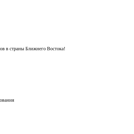
в в страны Ближнего Востока!
хования