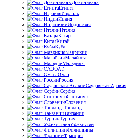
Доминикана
Египет
Израиль
Индия
Индонезия
Италия
Катар
Китай
Куба
Маврикий
Малайзия
Мальдивы
ОАЭ
Оман
Россия
Саудовская Аравия
Сербия
Сингапур
Словения
Таиланд
Танзания
Турция
Узбекистан
Филиппины
Франция