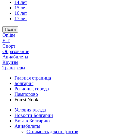
14 лет
15 лет
16 лет
17 лет
Найти
Online
FIT
Спорт
Образование
Авиабилеты
Круизы
Трансферы
Главная страница
Болгария
Регионы, города
Пампорово
Forest Nook
Условия въезда
Новости Болгарии
Виза в Болгарию
Авиабилеты
Стоимость для инфантов