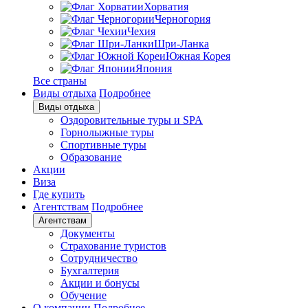
Хорватия
Черногория
Чехия
Шри-Ланка
Южная Корея
Япония
Все страны
Виды отдыха
Подробнее
Виды отдыха
Оздоровительные туры и SPA
Горнолыжные туры
Спортивные туры
Образование
Акции
Виза
Где купить
Агентствам
Подробнее
Агентствам
Документы
Страхование туристов
Сотрудничество
Бухгалтерия
Акции и бонусы
Обучение
О компании
Подробнее