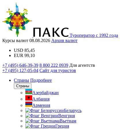
Туроператор с 1992 года
Курсы валют
08.08.2026
Архив валют
USD
85,45
EUR
99,10
+7 (495) 646-39-39
8 800 222 0939
Для агентств
+7 (495) 127-05-04
Сайт для туристов
Страны
Подробнее
Страны
Азербайджан
Албания
Армения
Беларусь
Венгрия
Вьетнам
Греция