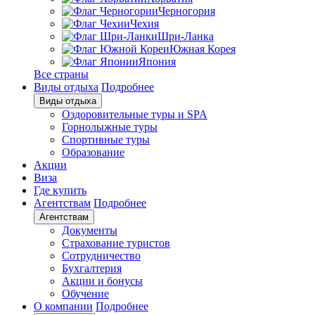
Черногория
Чехия
Шри-Ланка
Южная Корея
Япония
Все страны
Виды отдыха
Подробнее
Виды отдыха
Оздоровительные туры и SPA
Горнолыжные туры
Спортивные туры
Образование
Акции
Виза
Где купить
Агентствам
Подробнее
Агентствам
Документы
Страхование туристов
Сотрудничество
Бухгалтерия
Акции и бонусы
Обучение
О компании
Подробнее