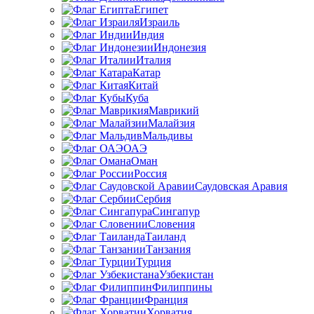
Египет
Израиль
Индия
Индонезия
Италия
Катар
Китай
Куба
Маврикий
Малайзия
Мальдивы
ОАЭ
Оман
Россия
Саудовская Аравия
Сербия
Сингапур
Словения
Таиланд
Танзания
Турция
Узбекистан
Филиппины
Франция
Хорватия