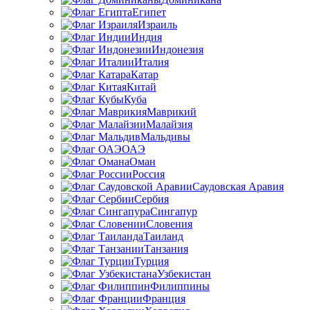
Египет
Израиль
Индия
Индонезия
Италия
Катар
Китай
Куба
Маврикий
Малайзия
Мальдивы
ОАЭ
Оман
Россия
Саудовская Аравия
Сербия
Сингапур
Словения
Таиланд
Танзания
Турция
Узбекистан
Филиппины
Франция