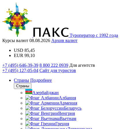
Туроператор с 1992 года
Курсы валют
08.08.2026
Архив валют
USD
85,45
EUR
99,10
+7 (495) 646-39-39
8 800 222 0939
Для агентств
+7 (495) 127-05-04
Сайт для туристов
Страны
Подробнее
Страны
Азербайджан
Албания
Армения
Беларусь
Венгрия
Вьетнам
Греция
Доминикана