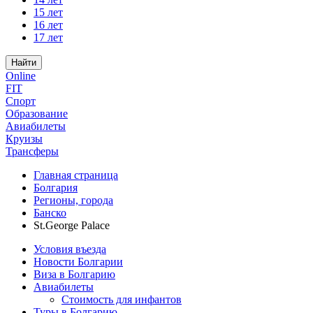
15 лет
16 лет
17 лет
Найти
Online
FIT
Спорт
Образование
Авиабилеты
Круизы
Трансферы
Главная страница
Болгария
Регионы, города
Банско
St.George Palace
Условия въезда
Новости Болгарии
Виза в Болгарию
Авиабилеты
Стоимость для инфантов
Туры в Болгарию