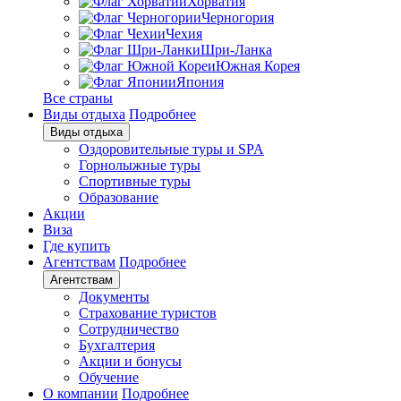
Хорватия
Черногория
Чехия
Шри-Ланка
Южная Корея
Япония
Все страны
Виды отдыха
Подробнее
Виды отдыха
Оздоровительные туры и SPA
Горнолыжные туры
Спортивные туры
Образование
Акции
Виза
Где купить
Агентствам
Подробнее
Агентствам
Документы
Страхование туристов
Сотрудничество
Бухгалтерия
Акции и бонусы
Обучение
О компании
Подробнее