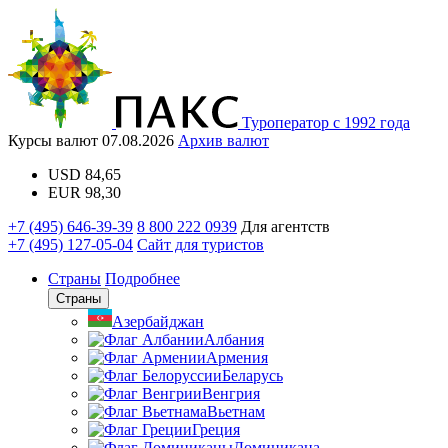
Туроператор с 1992 года
Курсы валют
07.08.2026
Архив валют
USD
84,65
EUR
98,30
+7 (495) 646-39-39
8 800 222 0939
Для агентств
+7 (495) 127-05-04
Сайт для туристов
Страны
Подробнее
Страны
Азербайджан
Албания
Армения
Беларусь
Венгрия
Вьетнам
Греция
Доминикана