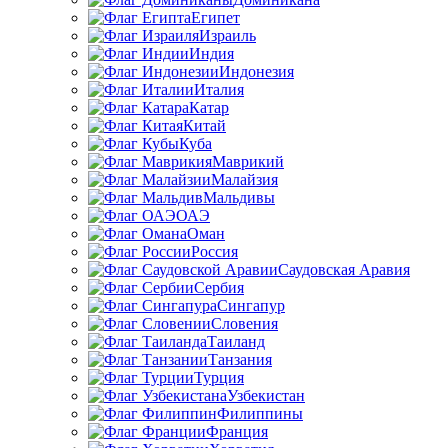
Египет
Израиль
Индия
Индонезия
Италия
Катар
Китай
Куба
Маврикий
Малайзия
Мальдивы
ОАЭ
Оман
Россия
Саудовская Аравия
Сербия
Сингапур
Словения
Таиланд
Танзания
Турция
Узбекистан
Филиппины
Франция