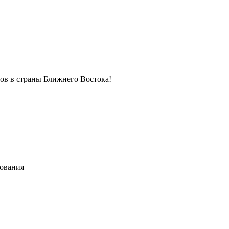
в в страны Ближнего Востока!
хования