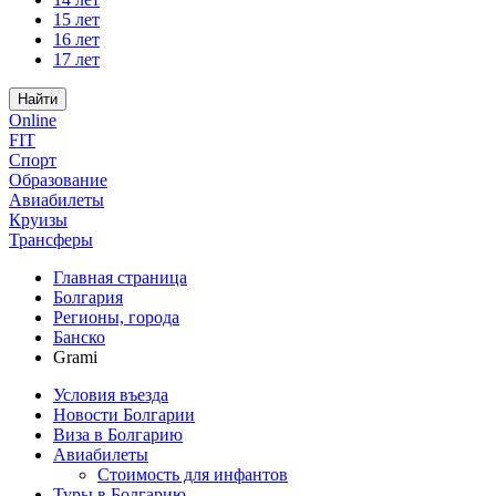
15 лет
16 лет
17 лет
Найти
Online
FIT
Спорт
Образование
Авиабилеты
Круизы
Трансферы
Главная страница
Болгария
Регионы, города
Банско
Grami
Условия въезда
Новости Болгарии
Виза в Болгарию
Авиабилеты
Стоимость для инфантов
Туры в Болгарию