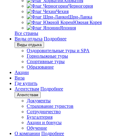
Хорватия
Черногория
Чехия
Шри-Ланка
Южная Корея
Япония
Все страны
Виды отдыха
Подробнее
Виды отдыха
Оздоровительные туры и SPA
Горнолыжные туры
Спортивные туры
Образование
Акции
Виза
Где купить
Агентствам
Подробнее
Агентствам
Документы
Страхование туристов
Сотрудничество
Бухгалтерия
Акции и бонусы
Обучение
О компании
Подробнее