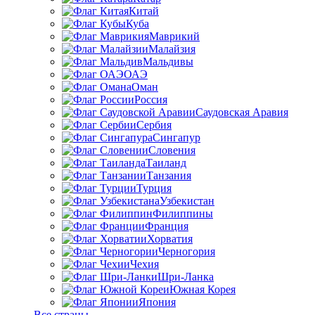
Китай
Куба
Маврикий
Малайзия
Мальдивы
ОАЭ
Оман
Россия
Саудовская Аравия
Сербия
Сингапур
Словения
Таиланд
Танзания
Турция
Узбекистан
Филиппины
Франция
Хорватия
Черногория
Чехия
Шри-Ланка
Южная Корея
Япония
Все страны