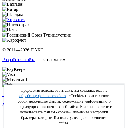
© 2011—2026 ПАКС
Разработка сайта
— «Телемарк»
Продолжая использовать сайт, вы соглашаетесь на
Политика в отношении обработки персональных данных
обработку файлов «cookie»
. «Cookie» представляют
собой небольшие файлы, содержащие информацию о
Max
WhatsApp
Telegram
вКонтакте
Youtube
Rutube
предыдущих посещениях веб-сайта. Если вы не хотите
использовать файлы «cookie», измените настройки
Online
браузера, которым Вы пользуетесь для посещения
FIT
сайта.
Туристам