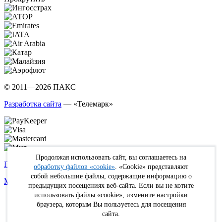
© 2011—2026 ПАКС
Разработка сайта
— «Телемарк»
Продолжая использовать сайт, вы соглашаетесь на
Политика в отношении обработки персональных данных
обработку файлов «cookie»
. «Cookie» представляют
собой небольшие файлы, содержащие информацию о
Max
WhatsApp
Telegram
вКонтакте
Youtube
Rutube
предыдущих посещениях веб-сайта. Если вы не хотите
использовать файлы «cookie», измените настройки
Online
браузера, которым Вы пользуетесь для посещения
FIT
сайта.
Туристам