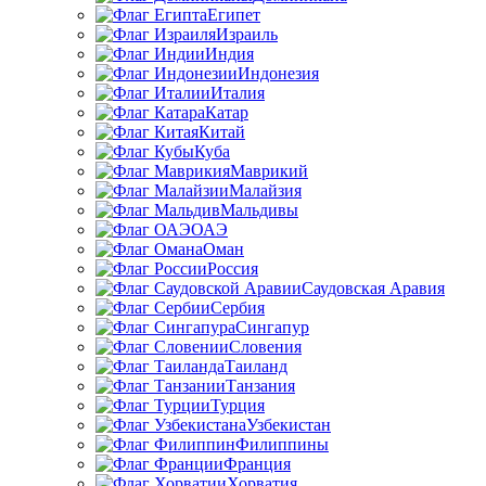
Египет
Израиль
Индия
Индонезия
Италия
Катар
Китай
Куба
Маврикий
Малайзия
Мальдивы
ОАЭ
Оман
Россия
Саудовская Аравия
Сербия
Сингапур
Словения
Таиланд
Танзания
Турция
Узбекистан
Филиппины
Франция
Хорватия