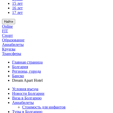
15 лет
16 лет
17 лет
Найти
Online
FIT
Спорт
Образование
Авиабилеты
Круизы
Трансферы
Главная страница
Болгария
Регионы, города
Банско
Dream Apart Hotel
Условия въезда
Новости Болгарии
Виза в Болгарию
Авиабилеты
Стоимость для инфантов
Туры в Болгарию