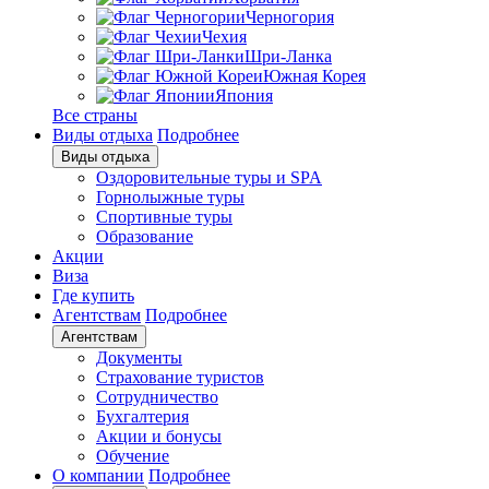
Черногория
Чехия
Шри-Ланка
Южная Корея
Япония
Все страны
Виды отдыха
Подробнее
Виды отдыха
Оздоровительные туры и SPA
Горнолыжные туры
Спортивные туры
Образование
Акции
Виза
Где купить
Агентствам
Подробнее
Агентствам
Документы
Страхование туристов
Сотрудничество
Бухгалтерия
Акции и бонусы
Обучение
О компании
Подробнее