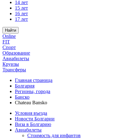
14 лет
15 лет
16 лет
17 лет
Найти
Online
FIT
Спорт
Образование
Авиабилеты
Круизы
Трансферы
Главная страница
Болгария
Регионы, города
Банско
Chateau Bansko
Условия въезда
Новости Болгарии
Виза в Болгарию
Авиабилеты
Стоимость для инфантов