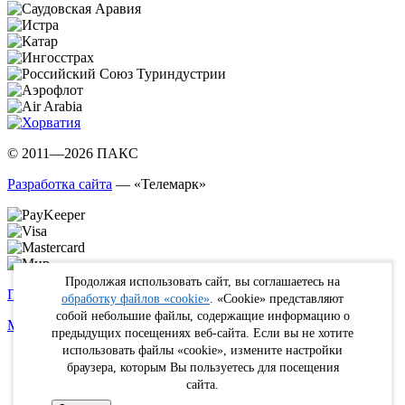
© 2011—2026 ПАКС
Разработка сайта
— «Телемарк»
Продолжая использовать сайт, вы соглашаетесь на
Политика в отношении обработки персональных данных
обработку файлов «cookie»
. «Cookie» представляют
собой небольшие файлы, содержащие информацию о
Max
WhatsApp
Telegram
вКонтакте
Youtube
Rutube
предыдущих посещениях веб-сайта. Если вы не хотите
использовать файлы «cookie», измените настройки
Online
браузера, которым Вы пользуетесь для посещения
FIT
сайта.
Туристам
Кабинет