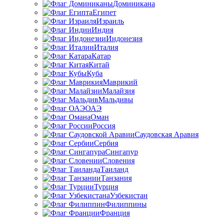
Доминикана
Египет
Израиль
Индия
Индонезия
Италия
Катар
Китай
Куба
Маврикий
Малайзия
Мальдивы
ОАЭ
Оман
Россия
Саудовская Аравия
Сербия
Сингапур
Словения
Таиланд
Танзания
Турция
Узбекистан
Филиппины
Франция