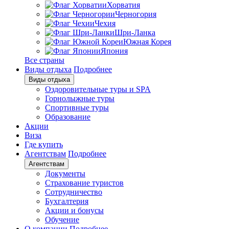
Хорватия
Черногория
Чехия
Шри-Ланка
Южная Корея
Япония
Все страны
Виды отдыха
Подробнее
Виды отдыха
Оздоровительные туры и SPA
Горнолыжные туры
Спортивные туры
Образование
Акции
Виза
Где купить
Агентствам
Подробнее
Агентствам
Документы
Страхование туристов
Сотрудничество
Бухгалтерия
Акции и бонусы
Обучение
О компании
Подробнее