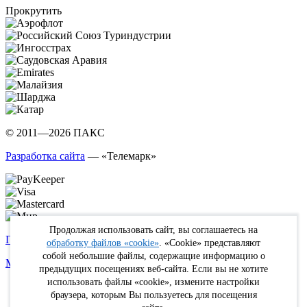
Прокрутить
© 2011—2026 ПАКС
Разработка сайта
— «Телемарк»
Продолжая использовать сайт, вы соглашаетесь на
Политика в отношении обработки персональных данных
обработку файлов «cookie»
. «Cookie» представляют
собой небольшие файлы, содержащие информацию о
Max
WhatsApp
Telegram
вКонтакте
Youtube
Rutube
предыдущих посещениях веб-сайта. Если вы не хотите
использовать файлы «cookie», измените настройки
Online
браузера, которым Вы пользуетесь для посещения
FIT