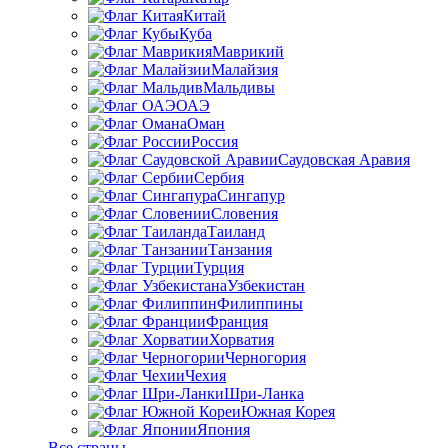
Китай
Куба
Маврикий
Малайзия
Мальдивы
ОАЭ
Оман
Россия
Саудовская Аравия
Сербия
Сингапур
Словения
Таиланд
Танзания
Турция
Узбекистан
Филиппины
Франция
Хорватия
Черногория
Чехия
Шри-Ланка
Южная Корея
Япония
Все страны