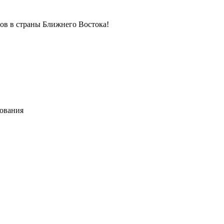
в в страны Ближнего Востока!
хования