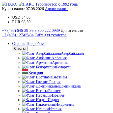
Туроператор с 1992 года
Курсы валют
07.08.2026
Архив валют
USD
84,65
EUR
98,30
+7 (495) 646-39-39
8 800 222 0939
Для агентств
+7 (495) 127-05-04
Сайт для туристов
Страны
Подробнее
Страны
Азербайджан
Албания
Армения
Беларусь
Венгрия
Вьетнам
Греция
Доминикана
Египет
Израиль
Индия
Индонезия
Италия