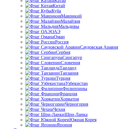
Катар
Китай
Куба
Маврикий
Малайзия
Мальдивы
ОАЭ
Оман
Россия
Саудовская Аравия
Сербия
Сингапур
Словения
Таиланд
Танзания
Турция
Узбекистан
Филиппины
Франция
Хорватия
Черногория
Чехия
Шри-Ланка
Южная Корея
Япония