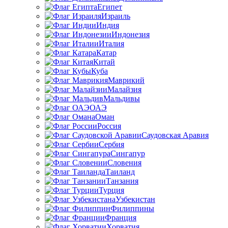
Египет
Израиль
Индия
Индонезия
Италия
Катар
Китай
Куба
Маврикий
Малайзия
Мальдивы
ОАЭ
Оман
Россия
Саудовская Аравия
Сербия
Сингапур
Словения
Таиланд
Танзания
Турция
Узбекистан
Филиппины
Франция
Хорватия