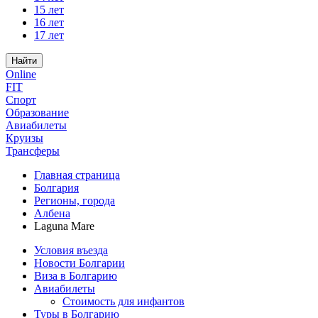
15 лет
16 лет
17 лет
Найти
Online
FIT
Спорт
Образование
Авиабилеты
Круизы
Трансферы
Главная страница
Болгария
Регионы, города
Албена
Laguna Mare
Условия въезда
Новости Болгарии
Виза в Болгарию
Авиабилеты
Стоимость для инфантов
Туры в Болгарию