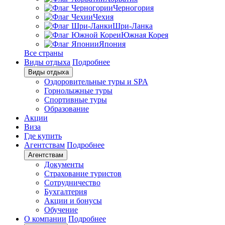
Черногория
Чехия
Шри-Ланка
Южная Корея
Япония
Все страны
Виды отдыха
Подробнее
Виды отдыха
Оздоровительные туры и SPA
Горнолыжные туры
Спортивные туры
Образование
Акции
Виза
Где купить
Агентствам
Подробнее
Агентствам
Документы
Страхование туристов
Сотрудничество
Бухгалтерия
Акции и бонусы
Обучение
О компании
Подробнее