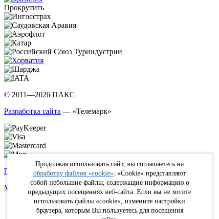
Прокрутить
© 2011—2026 ПАКС
Разработка сайта
— «Телемарк»
Продолжая использовать сайт, вы соглашаетесь на
Политика в отношении обработки персональных данных
обработку файлов «cookie»
. «Cookie» представляют
собой небольшие файлы, содержащие информацию о
Max
WhatsApp
Telegram
вКонтакте
Youtube
Rutube
предыдущих посещениях веб-сайта. Если вы не хотите
использовать файлы «cookie», измените настройки
Online
браузера, которым Вы пользуетесь для посещения
FIT