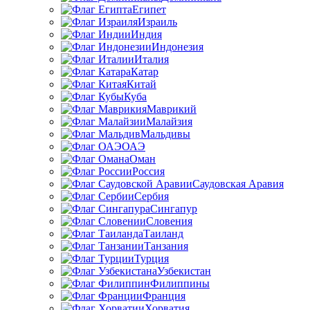
Египет
Израиль
Индия
Индонезия
Италия
Катар
Китай
Куба
Маврикий
Малайзия
Мальдивы
ОАЭ
Оман
Россия
Саудовская Аравия
Сербия
Сингапур
Словения
Таиланд
Танзания
Турция
Узбекистан
Филиппины
Франция
Хорватия