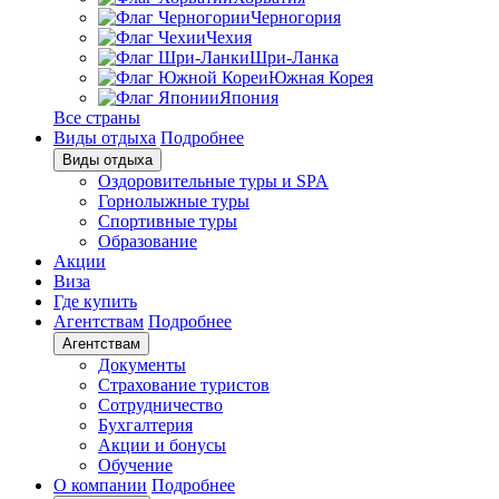
Черногория
Чехия
Шри-Ланка
Южная Корея
Япония
Все страны
Виды отдыха
Подробнее
Виды отдыха
Оздоровительные туры и SPA
Горнолыжные туры
Спортивные туры
Образование
Акции
Виза
Где купить
Агентствам
Подробнее
Агентствам
Документы
Страхование туристов
Сотрудничество
Бухгалтерия
Акции и бонусы
Обучение
О компании
Подробнее