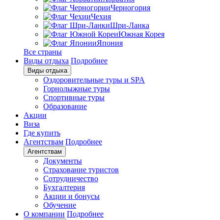
Черногория
Чехия
Шри-Ланка
Южная Корея
Япония
Все страны
Виды отдыха
Подробнее
Виды отдыха
Оздоровительные туры и SPA
Горнолыжные туры
Спортивные туры
Образование
Акции
Виза
Где купить
Агентствам
Подробнее
Агентствам
Документы
Страхование туристов
Сотрудничество
Бухгалтерия
Акции и бонусы
Обучение
О компании
Подробнее