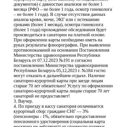
документов) с давностью анализов не более 1
месяца (РФО – не более 1 года, осмотр гинеколога
– не более 1 года). В случае отсутствия данных
анализа крови, мочи, ЭКГ или с истекшими
сроками (более 1 месяца), осмотра гинеколога
(более 1 года) прохождение обследования будет
производиться в санатории на платной основе.
При оформлении карты необходимо иметь на
руках результаты флюорографии. При выявлении
противопоказаний на основании Постановления
Министерства здравоохранения Республики
Беларусь от 07.12.2023 №191 и согласно
постановлению Министерства здравоохранения
Республики Беларусь 05,12,2023 г. №184 гостю
могут отказать в дальнейшем отдыхе. Наличие
санаторно-курортной карты при заезде лицам
старше 70 лет обязательно! Услугу по оформлению
санаторно-курортной карты лицам старше 70 лет
санаторий не предоставляет!
3. Ваучер.
4. По приезду в кассу санатория оплачивается
курортный сбор: граждане СНГ — 3%
(пенсионеры - 1%, обязательно предоставление
пенсионного удостоверения (социальная карта
москвича не действует)) от стоимости путевки,