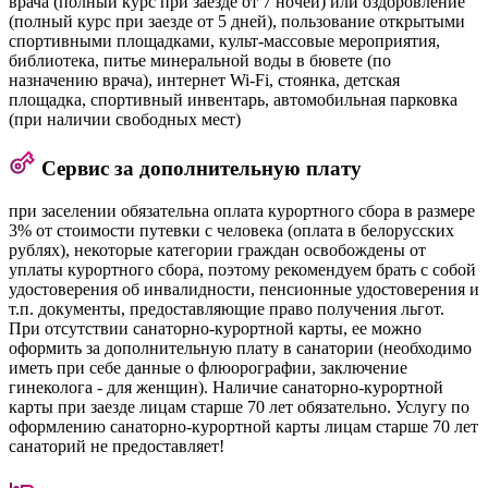
врача (полный курс при заезде от 7 ночей) или оздоровление
(полный курс при заезде от 5 дней), пользование открытыми
спортивными площадками, культ-массовые мероприятия,
библиотека, питье минеральной воды в бювете (по
назначению врача), интернет Wi-Fi, стоянка, детская
площадка, спортивный инвентарь, автомобильная парковка
(при наличии свободных мест)
Сервис за дополнительную плату
при заселении обязательна оплата курортного сбора в размере
3% от стоимости путевки с человека (оплата в белорусских
рублях), некоторые категории граждан освобождены от
уплаты курортного сбора, поэтому рекомендуем брать с собой
удостоверения об инвалидности, пенсионные удостоверения и
т.п. документы, предоставляющие право получения льгот.
При отсутствии санаторно-курортной карты, ее можно
оформить за дополнительную плату в санатории (необходимо
иметь при себе данные о флюорографии, заключение
гинеколога - для женщин). Наличие санаторно-курортной
карты при заезде лицам старше 70 лет обязательно. Услугу по
оформлению санаторно-курортной карты лицам старше 70 лет
санаторий не предоставляет!