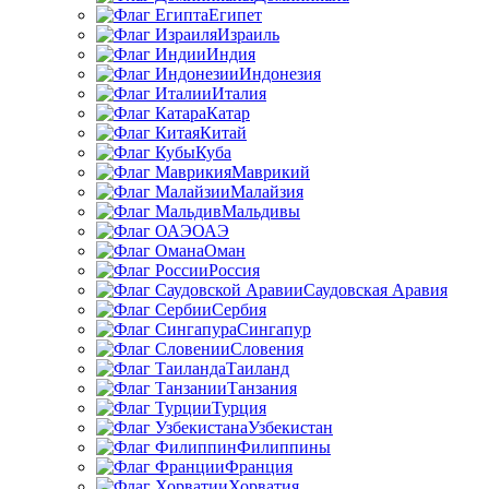
Египет
Израиль
Индия
Индонезия
Италия
Катар
Китай
Куба
Маврикий
Малайзия
Мальдивы
ОАЭ
Оман
Россия
Саудовская Аравия
Сербия
Сингапур
Словения
Таиланд
Танзания
Турция
Узбекистан
Филиппины
Франция
Хорватия