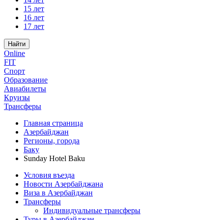
15 лет
16 лет
17 лет
Найти
Online
FIT
Спорт
Образование
Авиабилеты
Круизы
Трансферы
Главная страница
Азербайджан
Регионы, города
Баку
Sunday Hotel Baku
Условия въезда
Новости Азербайджана
Виза в Азербайджан
Трансферы
Индивидуальные трансферы
Туры в Азербайджан