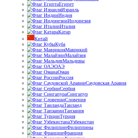
Египет
Израиль
Индия
Индонезия
Италия
Катар
Китай
Куба
Маврикий
Малайзия
Мальдивы
ОАЭ
Оман
Россия
Саудовская Аравия
Сербия
Сингапур
Словения
Таиланд
Танзания
Турция
Узбекистан
Филиппины
Франция