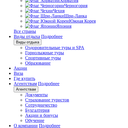
Хорватия
Черногория
Чехия
Шри-Ланка
Южная Корея
Япония
Все страны
Виды отдыха
Подробнее
Виды отдыха
Оздоровительные туры и SPA
Горнолыжные туры
Спортивные туры
Образование
Акции
Виза
Где купить
Агентствам
Подробнее
Агентствам
Документы
Страхование туристов
Сотрудничество
Бухгалтерия
Акции и бонусы
Обучение
О компании
Подробнее