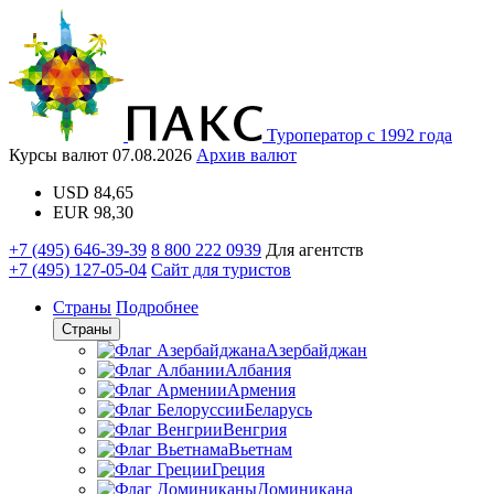
Туроператор с 1992 года
Курсы валют
07.08.2026
Архив валют
USD
84,65
EUR
98,30
+7 (495) 646-39-39
8 800 222 0939
Для агентств
+7 (495) 127-05-04
Сайт для туристов
Страны
Подробнее
Страны
Азербайджан
Албания
Армения
Беларусь
Венгрия
Вьетнам
Греция
Доминикана