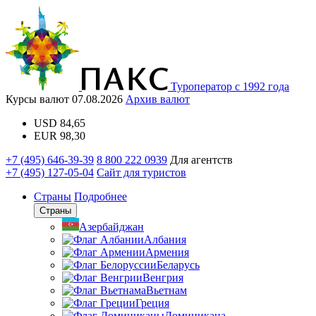
Туроператор с 1992 года
Курсы валют
07.08.2026
Архив валют
USD
84,65
EUR
98,30
+7 (495) 646-39-39
8 800 222 0939
Для агентств
+7 (495) 127-05-04
Сайт для туристов
Страны
Подробнее
Страны
Азербайджан
Албания
Армения
Беларусь
Венгрия
Вьетнам
Греция
Доминикана