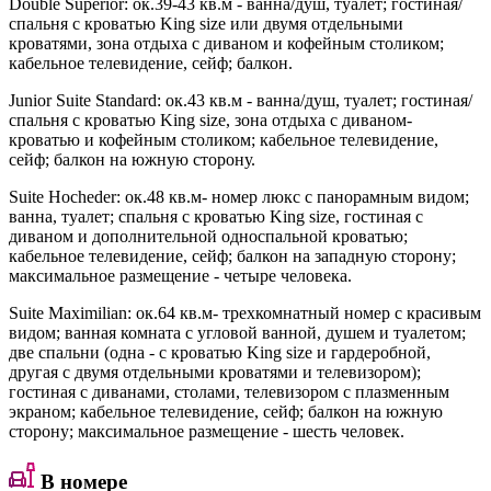
Double Superior
: ок.39-43 кв.м - ванна/душ, туалет; гостиная/
спальня с кроватью King size или двумя отдельными
кроватями, зона отдыха с диваном и кофейным столиком;
кабельное телевидение, сейф; балкон.
Junior Suite Standard
: ок.43 кв.м - ванна/душ, туалет; гостиная/
спальня с кроватью King size, зона отдыха с диваном-
кроватью и кофейным столиком; кабельное телевидение,
сейф; балкон на южную сторону.
Suite Hocheder
: ок.48 кв.м- номер люкс с панорамным видом;
ванна, туалет; спальня с кроватью King size, гостиная с
диваном и дополнительной односпальной кроватью;
кабельное телевидение, сейф; балкон на западную сторону;
максимальное размещение - четыре человека.
Suite Maximilian
: ок.64 кв.м- трехкомнатный номер с красивым
видом; ванная комната с угловой ванной, душем и туалетом;
две спальни (одна - с кроватью King size и гардеробной,
другая с двумя отдельными кроватями и телевизором);
гостиная с диванами, столами, телевизором с плазменным
экраном; кабельное телевидение, сейф; балкон на южную
сторону; максимальное размещение - шесть человек.
В номере