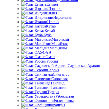
Египет
Израиль
Индия
Индонезия
Италия
Катар
Китай
Куба
Маврикий
Малайзия
Мальдивы
ОАЭ
Оман
Россия
Саудовская Аравия
Сербия
Сингапур
Словения
Таиланд
Танзания
Турция
Узбекистан
Филиппины
Франция