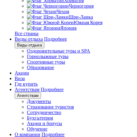
Хорватия
Черногория
Чехия
Шри-Ланка
Южная Корея
Япония
Все страны
Виды отдыха
Подробнее
Виды отдыха
Оздоровительные туры и SPA
Горнолыжные туры
Спортивные туры
Образование
Акции
Виза
Где купить
Агентствам
Подробнее
Агентствам
Документы
Страхование туристов
Сотрудничество
Бухгалтерия
Акции и бонусы
Обучение
О компании
Подробнее