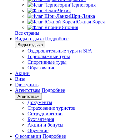
Черногория
Чехия
Шри-Ланка
Южная Корея
Япония
Все страны
Виды отдыха
Подробнее
Виды отдыха
Оздоровительные туры и SPA
Горнолыжные туры
Спортивные туры
Образование
Акции
Виза
Где купить
Агентствам
Подробнее
Агентствам
Документы
Страхование туристов
Сотрудничество
Бухгалтерия
Акции и бонусы
Обучение
О компании
Подробнее