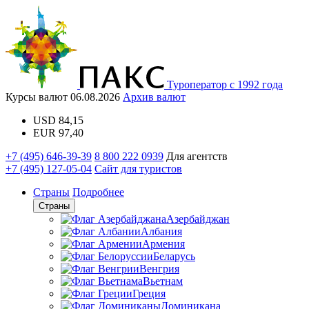
Туроператор с 1992 года
Курсы валют
06.08.2026
Архив валют
USD
84,15
EUR
97,40
+7 (495) 646-39-39
8 800 222 0939
Для агентств
+7 (495) 127-05-04
Сайт для туристов
Страны
Подробнее
Страны
Азербайджан
Албания
Армения
Беларусь
Венгрия
Вьетнам
Греция
Доминикана