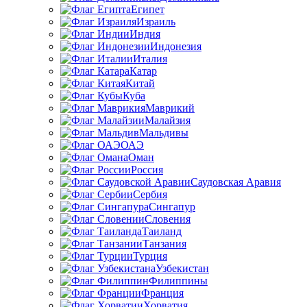
Египет
Израиль
Индия
Индонезия
Италия
Катар
Китай
Куба
Маврикий
Малайзия
Мальдивы
ОАЭ
Оман
Россия
Саудовская Аравия
Сербия
Сингапур
Словения
Таиланд
Танзания
Турция
Узбекистан
Филиппины
Франция
Хорватия