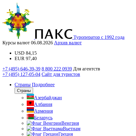
Туроператор с 1992 года
Курсы валют
06.08.2026
Архив валют
USD
84,15
EUR
97,40
+7 (495) 646-39-39
8 800 222 0939
Для агентств
+7 (495) 127-05-04
Сайт для туристов
Страны
Подробнее
Страны
Азербайджан
Албания
Армения
Беларусь
Венгрия
Вьетнам
Греция