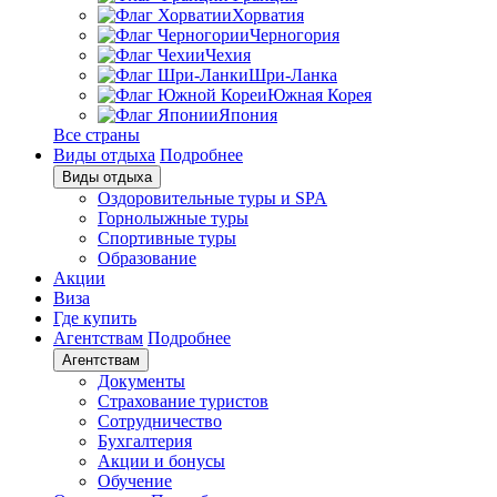
Хорватия
Черногория
Чехия
Шри-Ланка
Южная Корея
Япония
Все страны
Виды отдыха
Подробнее
Виды отдыха
Оздоровительные туры и SPA
Горнолыжные туры
Спортивные туры
Образование
Акции
Виза
Где купить
Агентствам
Подробнее
Агентствам
Документы
Страхование туристов
Сотрудничество
Бухгалтерия
Акции и бонусы
Обучение