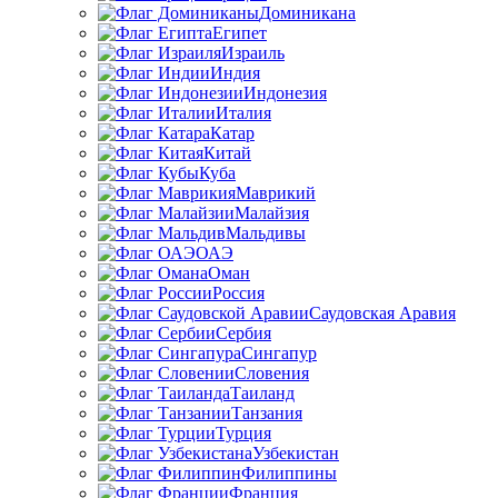
Доминикана
Египет
Израиль
Индия
Индонезия
Италия
Катар
Китай
Куба
Маврикий
Малайзия
Мальдивы
ОАЭ
Оман
Россия
Саудовская Аравия
Сербия
Сингапур
Словения
Таиланд
Танзания
Турция
Узбекистан
Филиппины
Франция