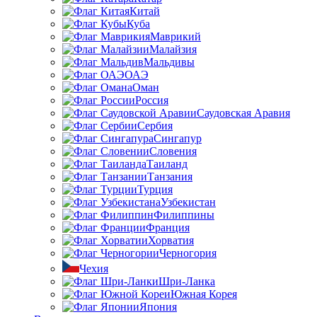
Китай
Куба
Маврикий
Малайзия
Мальдивы
ОАЭ
Оман
Россия
Саудовская Аравия
Сербия
Сингапур
Словения
Таиланд
Танзания
Турция
Узбекистан
Филиппины
Франция
Хорватия
Черногория
Чехия
Шри-Ланка
Южная Корея
Япония