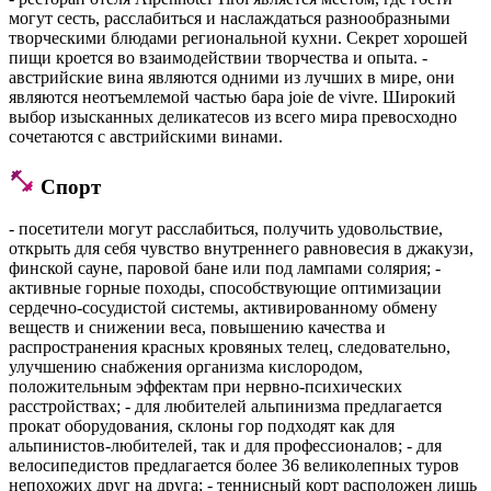
могут сесть, расслабиться и наслаждаться разнообразными
творческими блюдами региональной кухни. Секрет хорошей
пищи кроется во взаимодействии творчества и опыта. -
австрийские вина являются одними из лучших в мире, они
являются неотъемлемой частью бара joie de vivre. Широкий
выбор изысканных деликатесов из всего мира превосходно
сочетаются с австрийскими винами.
Спорт
- посетители могут расслабиться, получить удовольствие,
открыть для себя чувство внутреннего равновесия в джакузи,
финской сауне, паровой бане или под лампами солярия; -
активные горные походы, способствующие оптимизации
сердечно-сосудистой системы, активированному обмену
веществ и снижении веса, повышению качества и
распространения красных кровяных телец, следовательно,
улучшению снабжения организма кислородом,
положительным эффектам при нервно-психических
расстройствах; - для любителей альпинизма предлагается
прокат оборудования, склоны гор подходят как для
альпинистов-любителей, так и для профессионалов; - для
велосипедистов предлагается более 36 великолепных туров
непохожих друг на друга; - теннисный корт расположен лишь