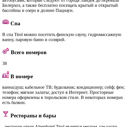
автобусами, которые следуют от города Ландек до перевала
Билерхоэ, а также бесплатно посещать крытый и открытый
бассейны и озеро в долине Пацнаун.
Спа
В спа Tirol можно посетить финскую сауну, гидромассажную
ванну, паровую баню и солярий.
Всего номеров
38
В номере
ванна/душ; кабельное ТВ; будильник; кондиционер; сейф; фен;
телефон; мягкие халаты; доступ в Интернет. Просторные
номера оформлены в тирольском стиле. В некоторых номерах
есть балкон.
Рестораны и бары
- ресторан отеля Alpenhotel Tirol является местом, где гости