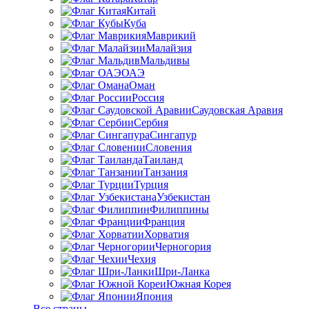
Китай
Куба
Маврикий
Малайзия
Мальдивы
ОАЭ
Оман
Россия
Саудовская Аравия
Сербия
Сингапур
Словения
Таиланд
Танзания
Турция
Узбекистан
Филиппины
Франция
Хорватия
Черногория
Чехия
Шри-Ланка
Южная Корея
Япония
Все страны