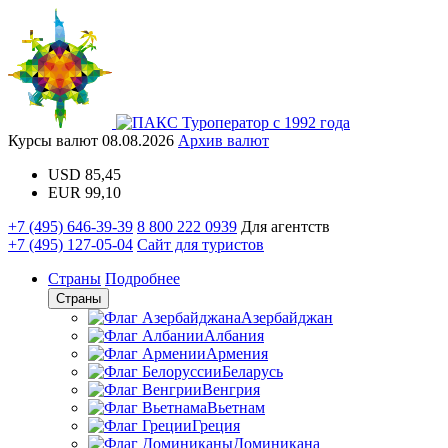
Туроператор с 1992 года
Курсы валют
08.08.2026
Архив валют
USD
85,45
EUR
99,10
+7 (495) 646-39-39
8 800 222 0939
Для агентств
+7 (495) 127-05-04
Сайт для туристов
Страны
Подробнее
Страны
Азербайджан
Албания
Армения
Беларусь
Венгрия
Вьетнам
Греция
Доминикана