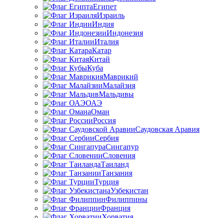
Египет
Израиль
Индия
Индонезия
Италия
Катар
Китай
Куба
Маврикий
Малайзия
Мальдивы
ОАЭ
Оман
Россия
Саудовская Аравия
Сербия
Сингапур
Словения
Таиланд
Танзания
Турция
Узбекистан
Филиппины
Франция
Хорватия