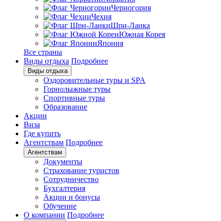
Черногория
Чехия
Шри-Ланка
Южная Корея
Япония
Все страны
Виды отдыха
Подробнее
Виды отдыха
Оздоровительные туры и SPA
Горнолыжные туры
Спортивные туры
Образование
Акции
Виза
Где купить
Агентствам
Подробнее
Агентствам
Документы
Страхование туристов
Сотрудничество
Бухгалтерия
Акции и бонусы
Обучение
О компании
Подробнее