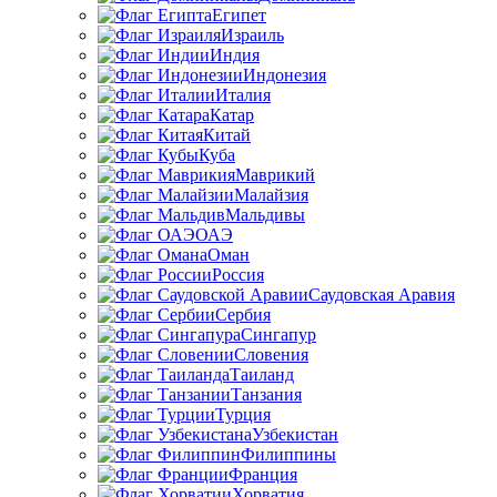
Египет
Израиль
Индия
Индонезия
Италия
Катар
Китай
Куба
Маврикий
Малайзия
Мальдивы
ОАЭ
Оман
Россия
Саудовская Аравия
Сербия
Сингапур
Словения
Таиланд
Танзания
Турция
Узбекистан
Филиппины
Франция
Хорватия