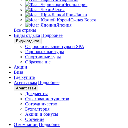
Черногория
Чехия
Шри-Ланка
Южная Корея
Япония
Все страны
Виды отдыха
Подробнее
Виды отдыха
Оздоровительные туры и SPA
Горнолыжные туры
Спортивные туры
Образование
Акции
Виза
Где купить
Агентствам
Подробнее
Агентствам
Документы
Страхование туристов
Сотрудничество
Бухгалтерия
Акции и бонусы
Обучение
О компании
Подробнее