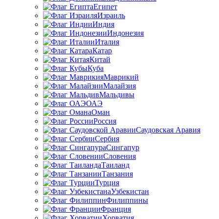
Египет
Израиль
Индия
Индонезия
Италия
Катар
Китай
Куба
Маврикий
Малайзия
Мальдивы
ОАЭ
Оман
Россия
Саудовская Аравия
Сербия
Сингапур
Словения
Таиланд
Танзания
Турция
Узбекистан
Филиппины
Франция
Хорватия