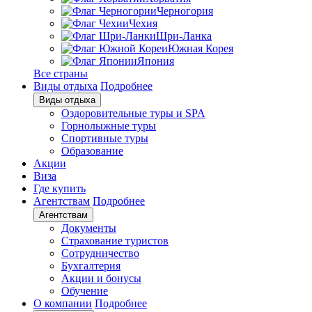
Черногория
Чехия
Шри-Ланка
Южная Корея
Япония
Все страны
Виды отдыха
Подробнее
Виды отдыха
Оздоровительные туры и SPA
Горнолыжные туры
Спортивные туры
Образование
Акции
Виза
Где купить
Агентствам
Подробнее
Агентствам
Документы
Страхование туристов
Сотрудничество
Бухгалтерия
Акции и бонусы
Обучение
О компании
Подробнее