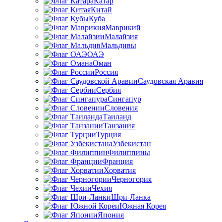
Катар
Китай
Куба
Маврикий
Малайзия
Мальдивы
ОАЭ
Оман
Россия
Саудовская Аравия
Сербия
Сингапур
Словения
Таиланд
Танзания
Турция
Узбекистан
Филиппины
Франция
Хорватия
Черногория
Чехия
Шри-Ланка
Южная Корея
Япония