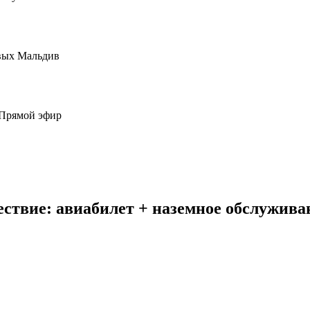
овых Мальдив
 Прямой эфир
вие: авиабилет + наземное обслуживан