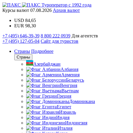
Туроператор с 1992 года
Курсы валют
07.08.2026
Архив валют
USD
84,65
EUR
98,30
+7 (495) 646-39-39
8 800 222 0939
Для агентств
+7 (495) 127-05-04
Сайт для туристов
Страны
Подробнее
Страны
Азербайджан
Албания
Армения
Беларусь
Венгрия
Вьетнам
Греция
Доминикана
Египет
Израиль
Индия
Индонезия
Италия