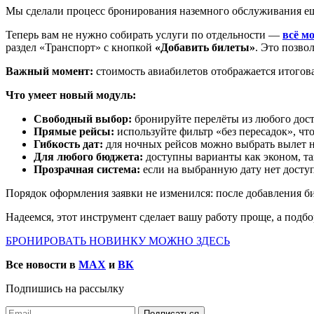
Мы сделали процесс бронирования наземного обслуживания ещ
Теперь вам не нужно собирать услуги по отдельности —
всё м
раздел «Транспорт» с кнопкой
«Добавить билеты»
. Это позво
Важный момент:
стоимость авиабилетов отображается итогова
Что умеет новый модуль:
Свободный выбор:
бронируйте перелёты из любого дост
Прямые рейсы:
используйте фильтр «без пересадок», ч
Гибкость дат:
для ночных рейсов можно выбрать вылет на
Для любого бюджета:
доступны варианты как эконом, так
Прозрачная система:
если на выбранную дату нет доступ
Порядок оформления заявки не изменился: после добавления би
Надеемся, этот инструмент сделает вашу работу проще, а подб
БРОНИРОВАТЬ НОВИНКУ МОЖНО ЗДЕСЬ
Все новости в
MAX
и
ВК
Подпишись на рассылку
Подписаться