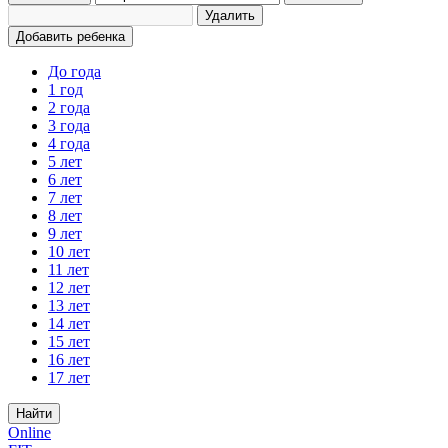
Удалить
Добавить ребенка
До года
1 год
2 года
3 года
4 года
5 лет
6 лет
7 лет
8 лет
9 лет
10 лет
11 лет
12 лет
13 лет
14 лет
15 лет
16 лет
17 лет
Найти
Online