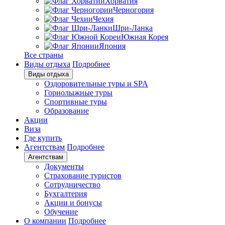
Хорватия
Черногория
Чехия
Шри-Ланка
Южная Корея
Япония
Все страны
Виды отдыха
Подробнее
Виды отдыха
Оздоровительные туры и SPA
Горнолыжные туры
Спортивные туры
Образование
Акции
Виза
Где купить
Агентствам
Подробнее
Агентствам
Документы
Страхование туристов
Сотрудничество
Бухгалтерия
Акции и бонусы
Обучение
О компании
Подробнее