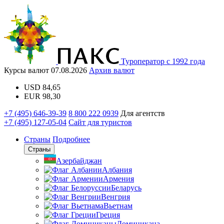
Туроператор с 1992 года
Курсы валют
07.08.2026
Архив валют
USD
84,65
EUR
98,30
+7 (495) 646-39-39
8 800 222 0939
Для агентств
+7 (495) 127-05-04
Сайт для туристов
Страны
Подробнее
Страны
Азербайджан
Албания
Армения
Беларусь
Венгрия
Вьетнам
Греция
Доминикана