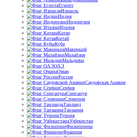
Египет
Израиль
Индия
Индонезия
Италия
Катар
Китай
Куба
Маврикий
Малайзия
Мальдивы
ОАЭ
Оман
Россия
Саудовская Аравия
Сербия
Сингапур
Словения
Таиланд
Танзания
Турция
Узбекистан
Филиппины
Франция