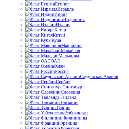
Египет
Израиль
Индия
Индонезия
Италия
Катар
Китай
Куба
Маврикий
Малайзия
Мальдивы
ОАЭ
Оман
Россия
Саудовская Аравия
Сербия
Сингапур
Словения
Таиланд
Танзания
Турция
Узбекистан
Филиппины
Франция
Хорватия