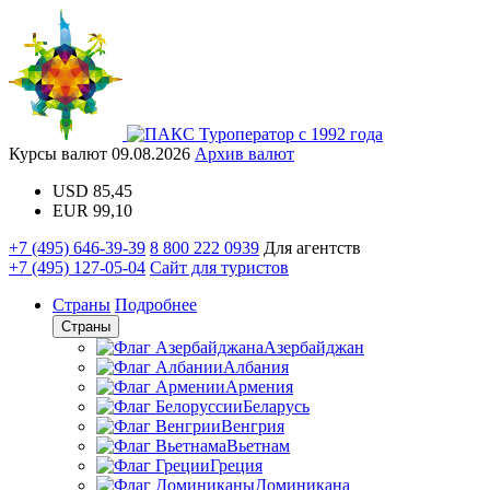
Туроператор с 1992 года
Курсы валют
09.08.2026
Архив валют
USD
85,45
EUR
99,10
+7 (495) 646-39-39
8 800 222 0939
Для агентств
+7 (495) 127-05-04
Сайт для туристов
Страны
Подробнее
Страны
Азербайджан
Албания
Армения
Беларусь
Венгрия
Вьетнам
Греция
Доминикана