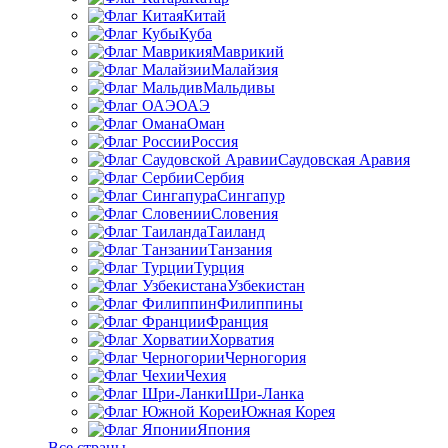
Китай
Куба
Маврикий
Малайзия
Мальдивы
ОАЭ
Оман
Россия
Саудовская Аравия
Сербия
Сингапур
Словения
Таиланд
Танзания
Турция
Узбекистан
Филиппины
Франция
Хорватия
Черногория
Чехия
Шри-Ланка
Южная Корея
Япония
Все страны