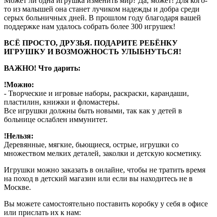
Может ли одна игрушка изменить мир? Да, может! Для кого-
то из малышей она станет лучиком надежды и добра среди
серых больничных дней. В прошлом году благодаря вашей
поддержке нам удалось собрать более 300 игрушек!
ВСЁ ПРОСТО, ДРУЗЬЯ. ПОДАРИТЕ РЕБЁНКУ
ИГРУШКУ И ВОЗМОЖНОСТЬ УЛЫБНУТЬСЯ!
ВАЖНО! Что дарить:
!Можно:
- Творческие и игровые наборы, раскраски, карандаши,
пластилин, книжки и фломастеры.
Все игрушки должны быть новыми, так как у детей в
больнице ослаблен иммунитет.
!Нельзя:
Деревянные, мягкие, бьющиеся, острые, игрушки со
множеством мелких деталей, заколки и детскую косметику.
Игрушки можно заказать в онлайне, чтобы не тратить время
на поход в детский магазин или если вы находитесь не в
Москве.
Вы можете самостоятельно поставить коробку у себя в офисе
или прислать их к нам: