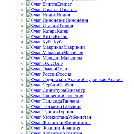
Египет
Израиль
Индия
Индонезия
Италия
Катар
Китай
Куба
Маврикий
Малайзия
Мальдивы
ОАЭ
Оман
Россия
Саудовская Аравия
Сербия
Сингапур
Словения
Таиланд
Танзания
Турция
Узбекистан
Филиппины
Франция
Хорватия