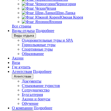
Черногория
Чехия
Шри-Ланка
Южная Корея
Япония
Все страны
Виды отдыха
Подробнее
Виды отдыха
Оздоровительные туры и SPA
Горнолыжные туры
Спортивные туры
Образование
Акции
Виза
Где купить
Агентствам
Подробнее
Агентствам
Документы
Страхование туристов
Сотрудничество
Бухгалтерия
Акции и бонусы
Обучение
О компании
Подробнее