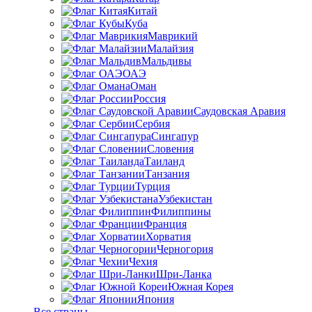
Китай
Куба
Маврикий
Малайзия
Мальдивы
ОАЭ
Оман
Россия
Саудовская Аравия
Сербия
Сингапур
Словения
Таиланд
Танзания
Турция
Узбекистан
Филиппины
Франция
Хорватия
Черногория
Чехия
Шри-Ланка
Южная Корея
Япония
Все страны