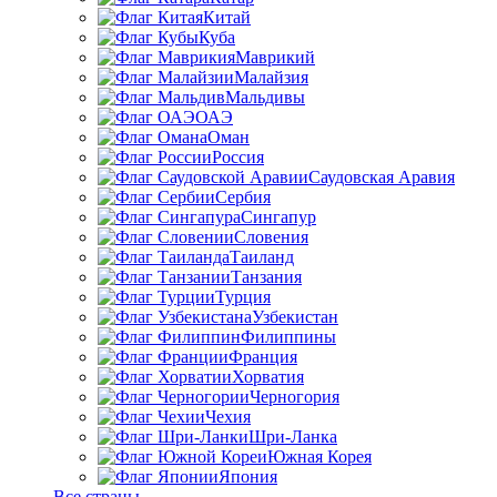
Китай
Куба
Маврикий
Малайзия
Мальдивы
ОАЭ
Оман
Россия
Саудовская Аравия
Сербия
Сингапур
Словения
Таиланд
Танзания
Турция
Узбекистан
Филиппины
Франция
Хорватия
Черногория
Чехия
Шри-Ланка
Южная Корея
Япония
Все страны