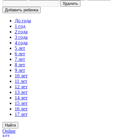
Удалить
Добавить ребенка
До года
1 год
2 года
3 года
4 года
5 лет
6 лет
7 лет
8 лет
9 лет
10 лет
11 лет
12 лет
13 лет
14 лет
15 лет
16 лет
17 лет
Найти
Online
FIT