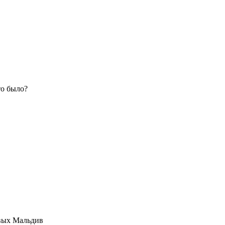
то было?
овых Мальдив