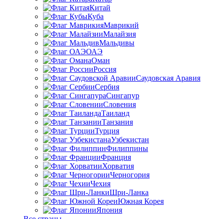
Китай
Куба
Маврикий
Малайзия
Мальдивы
ОАЭ
Оман
Россия
Саудовская Аравия
Сербия
Сингапур
Словения
Таиланд
Танзания
Турция
Узбекистан
Филиппины
Франция
Хорватия
Черногория
Чехия
Шри-Ланка
Южная Корея
Япония
Все страны