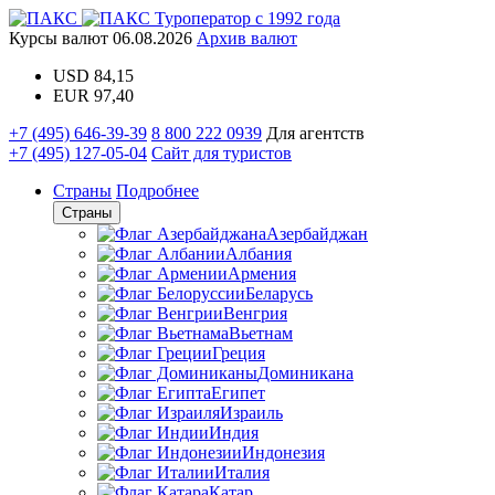
Туроператор с 1992 года
Курсы валют
06.08.2026
Архив валют
USD
84,15
EUR
97,40
+7 (495) 646-39-39
8 800 222 0939
Для агентств
+7 (495) 127-05-04
Сайт для туристов
Страны
Подробнее
Страны
Азербайджан
Албания
Армения
Беларусь
Венгрия
Вьетнам
Греция
Доминикана
Египет
Израиль
Индия
Индонезия
Италия
Катар